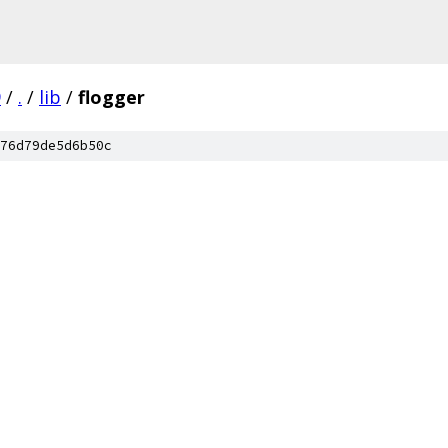
9
/
.
/
lib
/
flogger
76d79de5d6b50c