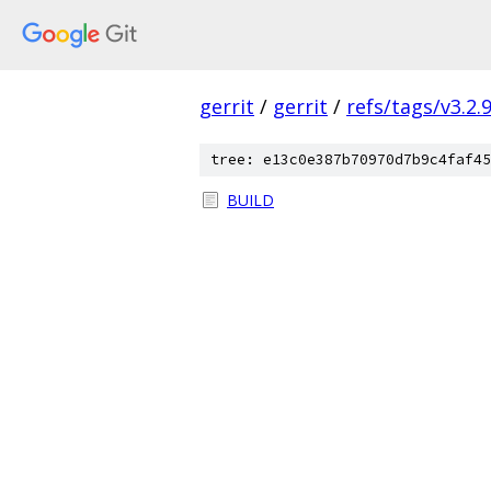
gerrit
/
gerrit
/
refs/tags/v3.2.
tree: e13c0e387b70970d7b9c4faf45
BUILD